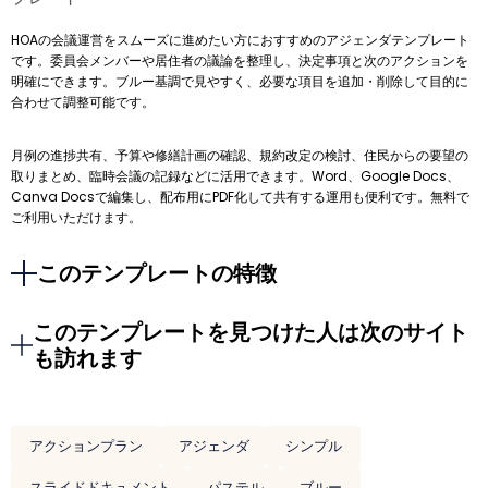
HOAの会議運営をスムーズに進めたい方におすすめのアジェンダテンプレート
です。委員会メンバーや居住者の議論を整理し、決定事項と次のアクションを
明確にできます。ブルー基調で見やすく、必要な項目を追加・削除して目的に
合わせて調整可能です。
月例の進捗共有、予算や修繕計画の確認、規約改定の検討、住民からの要望の
取りまとめ、臨時会議の記録などに活用できます。Word、Google Docs、
Canva Docsで編集し、配布用にPDF化して共有する運用も便利です。無料で
ご利用いただけます。
このテンプレートの特徴
このテンプレートを見つけた人は次のサイト
も訪れます
アクションプラン
アジェンダ
シンプル
スライドドキュメント
パステル
ブルー