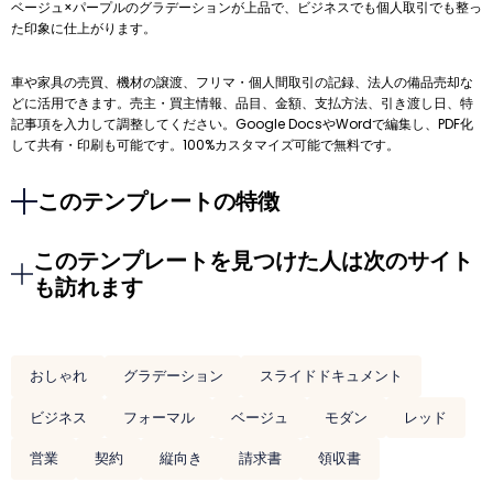
ベージュ×パープルのグラデーションが上品で、ビジネスでも個人取引でも整っ
た印象に仕上がります。
車や家具の売買、機材の譲渡、フリマ・個人間取引の記録、法人の備品売却な
どに活用できます。売主・買主情報、品目、金額、支払方法、引き渡し日、特
記事項を入力して調整してください。Google DocsやWordで編集し、PDF化
して共有・印刷も可能です。100%カスタマイズ可能で無料です。
このテンプレートの特徴
このテンプレートを見つけた人は次のサイト
も訪れます
おしゃれ
グラデーション
スライドドキュメント
ビジネス
フォーマル
ベージュ
モダン
レッド
営業
契約
縦向き
請求書
領収書