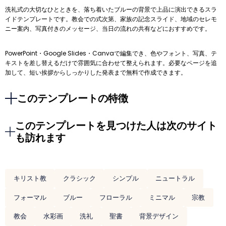
洗礼式の大切なひとときを、落ち着いたブルーの背景で上品に演出できるスラ
イドテンプレートです。教会での式次第、家族の記念スライド、地域のセレモ
ニー案内、写真付きのメッセージ、当日の流れの共有などにおすすめです。
PowerPoint・Google Slides・Canvaで編集でき、色やフォント、写真、テ
キストを差し替えるだけで雰囲気に合わせて整えられます。必要なページを追
加して、短い挨拶からしっかりした発表まで無料で作成できます。
このテンプレートの特徴
このテンプレートを見つけた人は次のサイト
も訪れます
キリスト教
クラシック
シンプル
ニュートラル
フォーマル
ブルー
フローラル
ミニマル
宗教
教会
水彩画
洗礼
聖書
背景デザイン