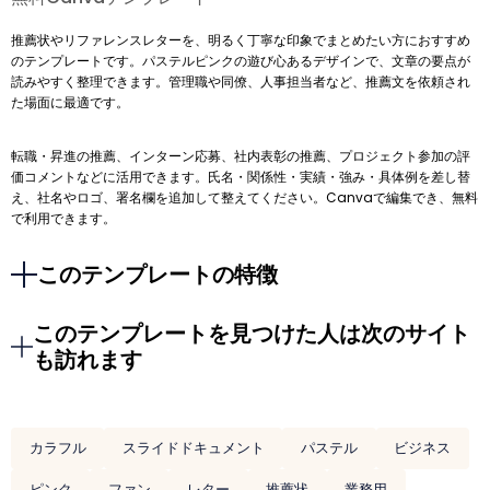
推薦状やリファレンスレターを、明るく丁寧な印象でまとめたい方におすすめ
のテンプレートです。パステルピンクの遊び心あるデザインで、文章の要点が
読みやすく整理できます。管理職や同僚、人事担当者など、推薦文を依頼され
た場面に最適です。
転職・昇進の推薦、インターン応募、社内表彰の推薦、プロジェクト参加の評
価コメントなどに活用できます。氏名・関係性・実績・強み・具体例を差し替
え、社名やロゴ、署名欄を追加して整えてください。Canvaで編集でき、無料
で利用できます。
このテンプレートの特徴
このテンプレートを見つけた人は次のサイト
も訪れます
カラフル
スライドドキュメント
パステル
ビジネス
ピンク
ファン
レター
推薦状
業務用