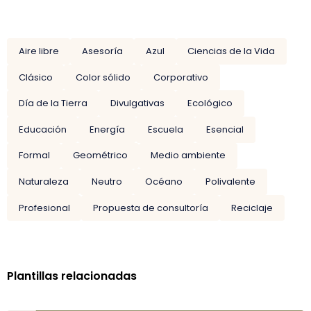
Aire libre
Asesoría
Azul
Ciencias de la Vida
Clásico
Color sólido
Corporativo
Día de la Tierra
Divulgativas
Ecológico
Educación
Energía
Escuela
Esencial
Formal
Geométrico
Medio ambiente
Naturaleza
Neutro
Océano
Polivalente
Profesional
Propuesta de consultoría
Reciclaje
Plantillas relacionadas