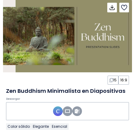
15
16:9
Zen Buddhism Minimalista en Diapositivas
Descargar
Color sólido
Elegante
Esencial