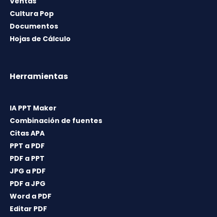
Ventas
Cultura Pop
Documentos
Hojas de Cálculo
Herramientas
IA PPT Maker
Combinación de fuentes
Citas APA
PPT a PDF
PDF a PPT
JPG a PDF
PDF a JPG
Word a PDF
Editar PDF