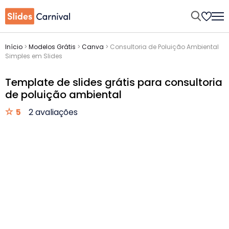
Início
>
Modelos Grátis
>
Canva
>
Consultoria de Poluição Ambiental
Simples em Slides
Template de slides grátis para consultoria
de poluição ambiental
5
2 avaliações