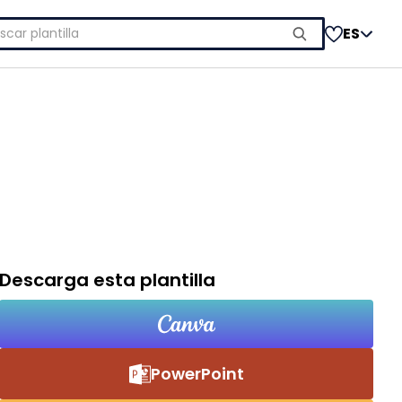
car:
ES
Descarga esta plantilla
PowerPoint