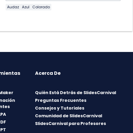
Audaz
Azul
Colorado
mientas
Acerca De
 Maker
Quién Está Detrás de SlidesCarnival
nación
Preguntas Frecuentes
ntes
Consejos y Tutoriales
APA
Comunidad de SlidesCarnival
PDF
SlidesCarnival para Profesores
PPT