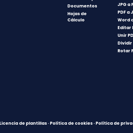
JPG a 
Documentos
PDF a 
Hojas de
Cálculo
Word a
Editar
Unir P
Dividir
Rotar 
Licencia de plantillas
·
Política de cookies
·
Política de priv