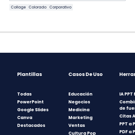
Collage
Colorado
Corporativo
Plantillas
Casos De Uso
Herra
Todas
Educación
IA PPT
PowerPoint
Negocios
Combi
de fue
Google Slides
Medicina
Citas 
Canva
Marketing
PPT a 
Destacados
Ventas
PDF a 
Cultura Pop