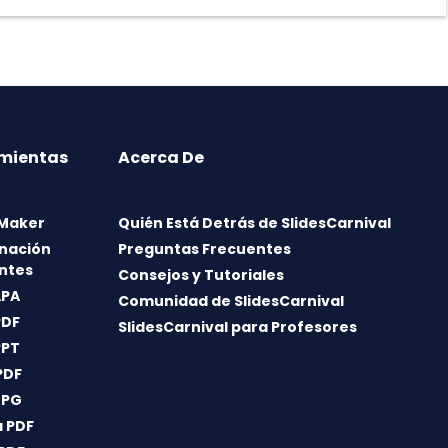
mientas
Acerca De
 Maker
Quién Está Detrás de SlidesCarnival
nación
Preguntas Frecuentes
ntes
Consejos y Tutoriales
APA
Comunidad de SlidesCarnival
PDF
SlidesCarnival para Profesores
PPT
PDF
JPG
 PDF