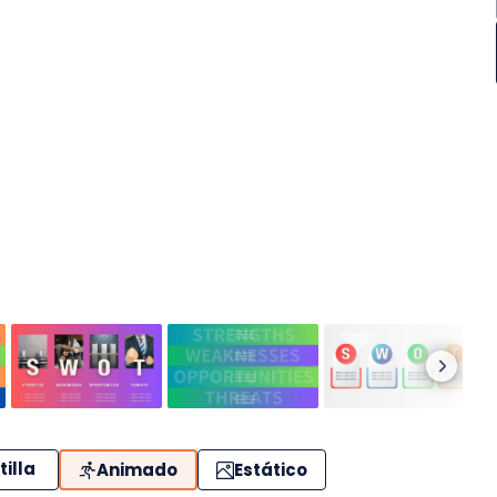
tilla
Animado
Estático