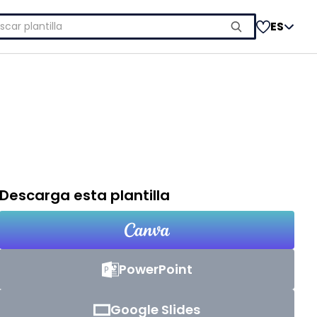
car:
ES
Descarga esta plantilla
PowerPoint
Google Slides