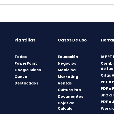
Plantillas
Casos De Uso
Herra
Todas
Educación
IA PPT
PowerPoint
Negocios
Combi
de fue
Google Slides
Medicina
Citas 
Canva
Marketing
PPT a 
Destacados
Ventas
PDF a 
Cultura Pop
JPG a 
Documentos
PDF a 
Hojas de
Cálculo
Word a