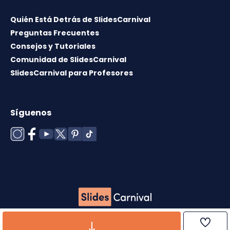
Quién Está Detrás de SlidesCarnival
Preguntas Frecuentes
Consejos y Tutoriales
Comunidad de SlidesCarnival
SlidesCarnival para Profesores
Síguenos
Copyright © 2026 ·
Término de uso
·
Licencia de
plantillas
·
Política de cookies
·
Política de