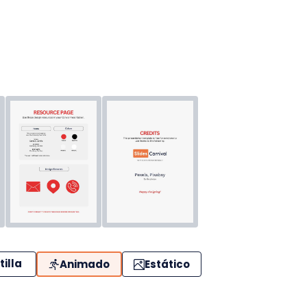
tilla
Animado
Estático