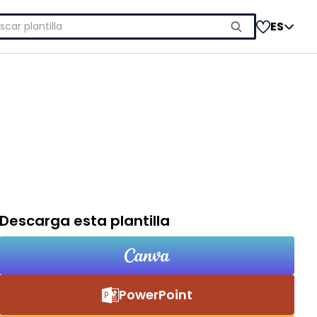
car:
ES
Descarga esta plantilla
PowerPoint