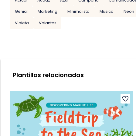
Actual
Audaz
Azul
Campaña
Comunicado
Genial
Marketing
Minimalista
Música
Neón
Violeta
Volantes
Plantillas relacionadas