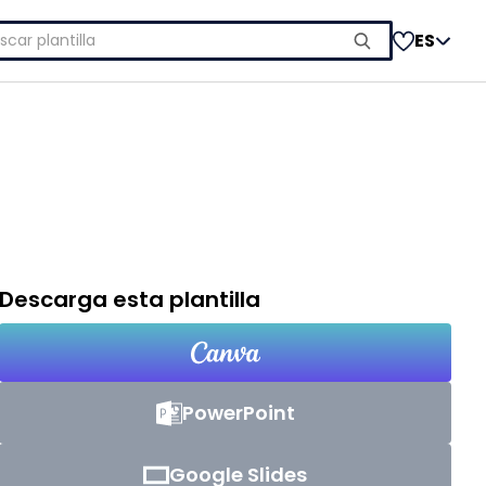
car:
ES
Descarga esta plantilla
PowerPoint
Google Slides