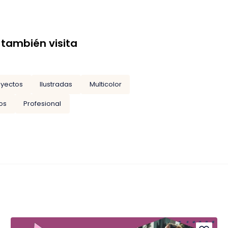
 también visita
oyectos
Ilustradas
Multicolor
os
Profesional