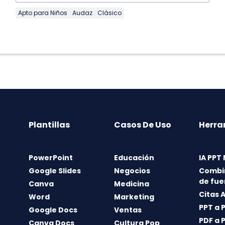
Apto para Niños
Audaz
Clásico
Plantillas
Casos De Uso
Herra
PowerPoint
Educación
IA PPT
Google Slides
Negocios
Combi
de fue
Canva
Medicina
Citas 
Word
Marketing
PPT a 
Google Docs
Ventas
PDF a 
Canva Docs
Cultura Pop