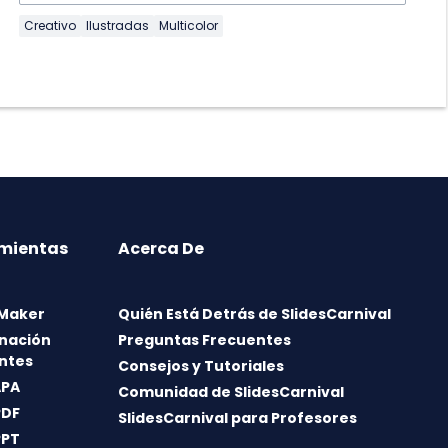
Creativo
Ilustradas
Multicolor
mientas
Acerca De
 Maker
Quién Está Detrás de SlidesCarnival
nación
Preguntas Frecuentes
ntes
Consejos y Tutoriales
APA
Comunidad de SlidesCarnival
PDF
SlidesCarnival para Profesores
PPT