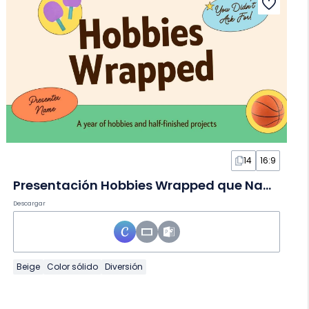
14
16:9
Presentación Hobbies Wrapped que Nadie Pidió en Diapositivas
Descargar
Beige
Color sólido
Diversión