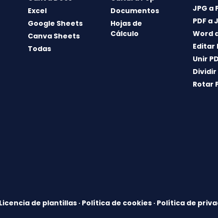
JPG a 
Excel
Documentos
PDF a 
Google Sheets
Hojas de
Cálculo
Word a
Canva Sheets
Editar
Todas
Unir P
Dividir
Rotar 
Licencia de plantillas
·
Política de cookies
·
Política de priv