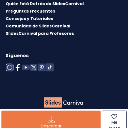
Quién Está Detrás de SlidesCarnival
Preguntas Frecuentes
Consejos y Tutoriales
Comunidad de SlidesCarnival
SlidesCarnival para Profesores
Síguenos
Copyright © 2026 ·
Término de uso
·
Licencia de
plantillas
·
Política de cookies
·
Política de
Me
privacidad
Descargar