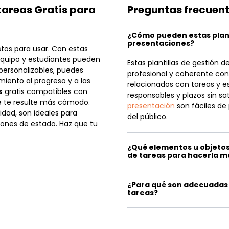
 tareas Gratis para
Preguntas frecuen
¿Cómo pueden estas plant
presentaciones?
stos para usar. Con estas
 equipo y estudiantes pueden
Estas plantillas de gestión
 personalizables, puedes
profesional y coherente con 
miento al progreso y a las
relacionados con tareas y es
s
gratis compatibles con
responsables y plazos sin s
de te resulte más cómodo.
presentación
son fáciles de 
idad, son ideales para
del público.
iones de estado. Haz que tu
¿Qué elementos u objetos
de tareas para hacerla m
¿Para qué son adecuadas e
tareas?