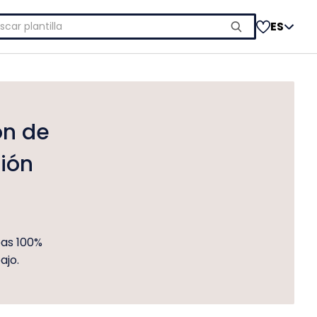
car:
ES
ón de
ción
eas 100%
ajo.