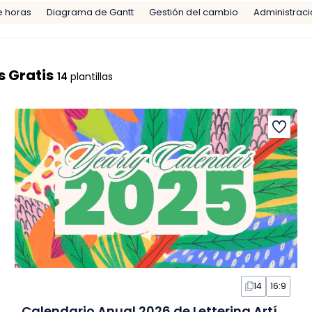
e horas
Diagrama de Gantt
Gestión del cambio
Administraci
s Gratis
14
plantillas
14
16:9
Calendario Anual 2026 de Lettering Artístico en Diapositivas