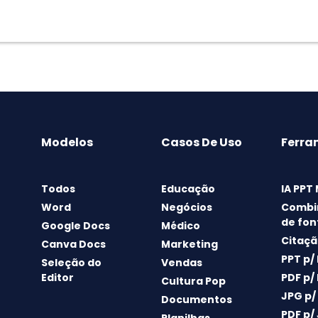
Modelos
Casos De Uso
Ferra
Todos
Educação
IA PPT
Word
Negócios
Combi
de fon
Google Docs
Médico
Citaçã
Canva Docs
Marketing
PPT p/
Seleção do
Vendas
Editor
PDF p/
Cultura Pop
JPG p/
Documentos
PDF p/