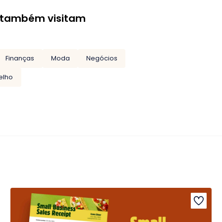
 também visitam
Finanças
Moda
Negócios
elho