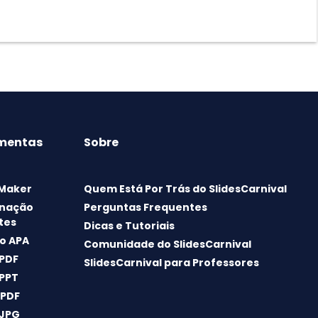
mentas
Sobre
 Maker
Quem Está Por Trás do SlidesCarnival
nação
Perguntas Frequentes
tes
Dicas e Tutoriais
o APA
Comunidade do SlidesCarnival
 PDF
SlidesCarnival para Professores
 PPT
 PDF
 JPG