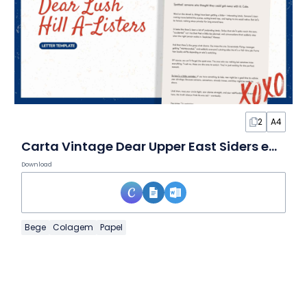
2
A4
Carta Vintage Dear Upper East Siders em Documento
Download
Bege
Colagem
Papel