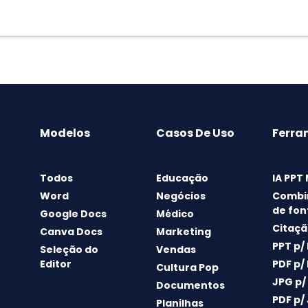
Modelos
Casos De Uso
Ferra
Todos
Educação
IA PPT
Word
Negócios
Combi
de fon
Google Docs
Médico
Citaçã
Canva Docs
Marketing
PPT p/
Seleção do
Vendas
Editor
PDF p/
Cultura Pop
JPG p/
Documentos
PDF p/
Planilhas