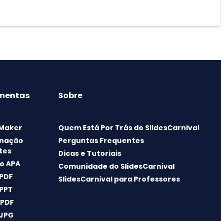
mentas
Sobre
 Maker
Quem Está Por Trás do SlidesCarnival
nação
Perguntas Frequentes
tes
Dicas e Tutoriais
o APA
Comunidade do SlidesCarnival
 PDF
SlidesCarnival para Professores
 PPT
 PDF
 JPG