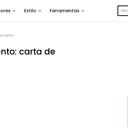
Pesq
ores
Estilo
Ferramentas
por:
ocumento
nto: carta de