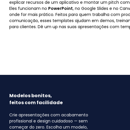
explicar recursos de um aplicativo e montar um pitch come
Eles funcionam no
PowerPoint
, no Google Slides e no Can
onde for mais prático. Feitos para quem trabalha com produ
comunicação, esses templates ajudam em demos, treina
para clientes. Dê um up nas suas apresentações com templ
Modelos bonitos,
feitos com facilidade
Crie apresentações com acabamento
profissional e design cuidadoso — sem
começar do zero. Escolha um modelo,