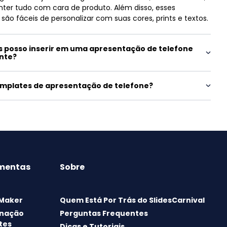
nter tudo com cara de produto. Além disso, esses
são fáceis de personalizar com suas cores, prints e textos.
 posso inserir em uma apresentação de telefone
ante?
emplates de apresentação de telefone?
mentas
Sobre
 Maker
Quem Está Por Trás do SlidesCarnival
nação
Perguntas Frequentes
tes
Dicas e Tutoriais