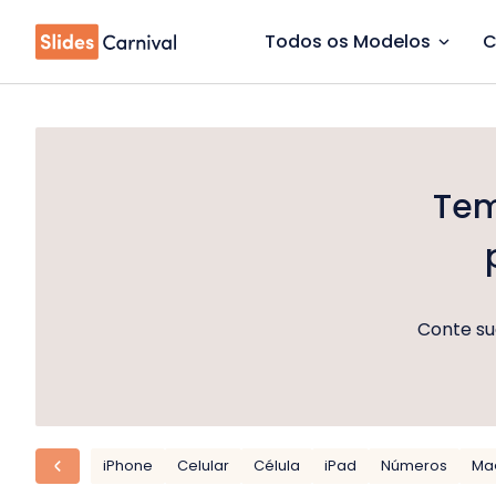
Todos os Modelos
C
Tem
Conte sua
iPhone
Celular
Célula
iPad
Números
Ma