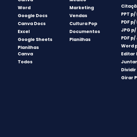
Citaçã
Word
Marketing
PPT p/
Google Docs
Vendas
PDF p/
Canva Docs
Cultura Pop
JPG p/
Excel
Documentos
PDF p/
Google Sheets
Planilhas
Word p
Planilhas
Canva
Editar
Todos
Juntar
Dividir
Girar 