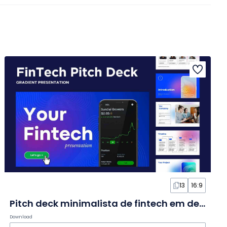
13
16:9
Pitch deck minimalista de fintech em degradê em Slides
Download