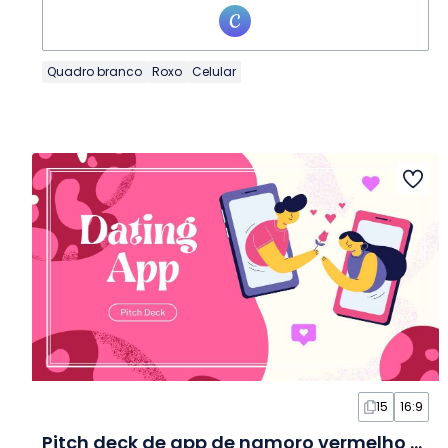
Quadro branco
Roxo
Celular
15
16:9
Pitch deck de app de namoro vermelho em Slides