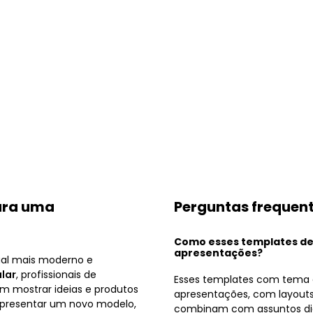
para uma
Perguntas frequen
Como esses templates de
apresentações?
ual mais moderno e
lar
, profissionais de
Esses templates com tema d
m mostrar ideias e produtos
apresentações, com layouts
 apresentar um novo modelo,
combinam com assuntos digit