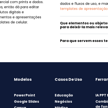
rcial com prints e dados.
dados e fluxos de uso, e ma
va, então dá para editar
templates de apresentação
tos digitais e
mentos e apresentações
ates de celular.
Que elementos ou objetos
para deixá-la mais relev
Para que servem esses t
Modelos
Casos De Uso
Ferra
PowerPoint
Educação
IA PPT
Google Slides
Negócios
Combi
de fon
Canva
Médico