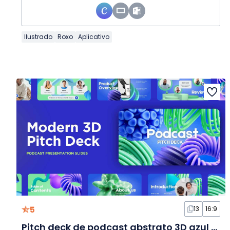
Ilustrado
Roxo
Aplicativo
5
13
16:9
Pitch deck de podcast abstrato 3D azul em Slides