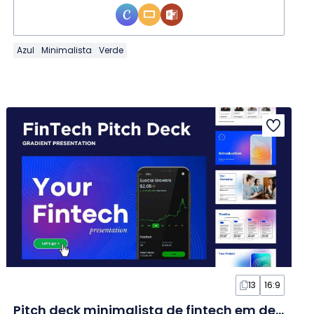
Azul
Minimalista
Verde
13
16:9
Pitch deck minimalista de fintech em degradê em Slides