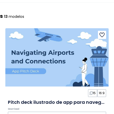
is
13
modelos
15
16:9
Pitch deck ilustrado de app para navegação em aeroportos em Slides
Download