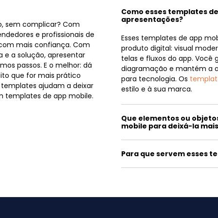
Como esses templates de
apresentações?
ito, sem complicar? Com
ndedores e profissionais de
Esses templates de app mob
o com mais confiança. Com
produto digital: visual mod
a e a solução, apresentar
telas e fluxos do app. Você
imos passos. E o melhor: dá
diagramação e mantém a at
ito que for mais prático
para tecnologia. Os
templat
s templates ajudam a deixar
estilo e à sua marca.
 templates de app mobile.
Que elementos ou objeto
mobile para deixá-la mai
Para que servem esses t