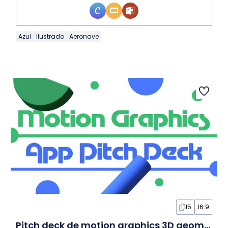
Azul
Ilustrado
Aeronave
15
16:9
Pitch deck de motion graphics 3D geométrico em Slides