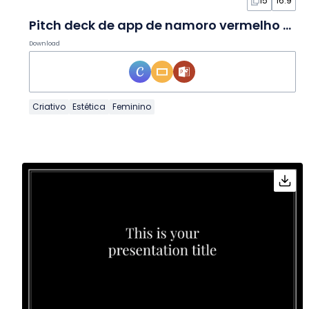
15
16:9
Pitch deck de app de namoro vermelho em Slides
Download
Criativo
Estética
Feminino