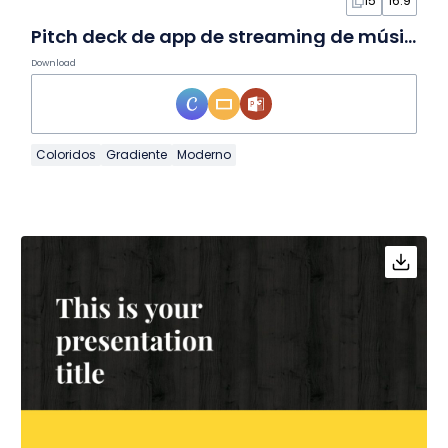
15
16:9
Pitch deck de app de streaming de música moderno em Slides
Download
Coloridos
Gradiente
Moderno