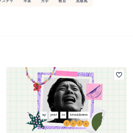
クスチャ
卒業
大学
教育
黒板風