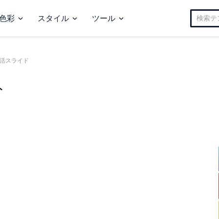
検
色彩
スタイル
ツール
索:
活スライド
ト