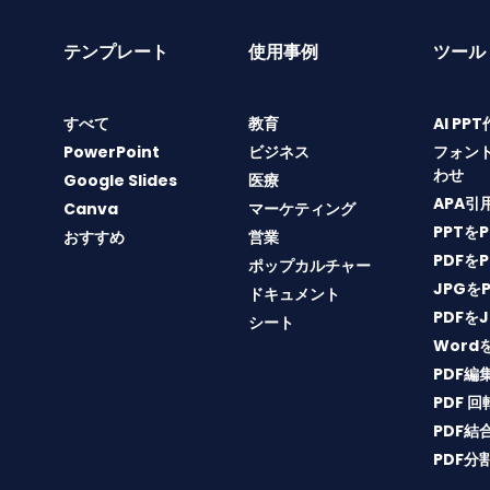
テンプレート
使用事例
ツール
すべて
教育
AI PP
PowerPoint
ビジネス
フォン
わせ
Google Slides
医療
APA引
Canva
マーケティング
PPTを
おすすめ
営業
PDFを
ポップカルチャー
JPGを
ドキュメント
PDFを
シート
Word
PDF編
PDF 回
PDF結
PDF分