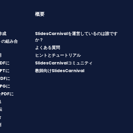
概要
T作成
SlidesCarnivalを運営しているのは誰です
か？
トの組み合
よくある質問
用
ヒントとチュートリアル
PDFに
SlidesCarnivalコミュニティ
PPTに
教師向けSlidesCarnival
PDFに
JPGに
をPDFに
集
転
合
割