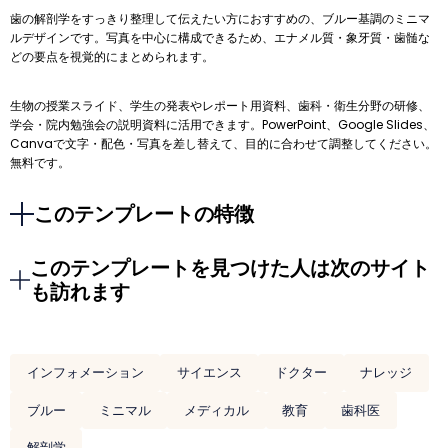
歯の解剖学をすっきり整理して伝えたい方におすすめの、ブルー基調のミニマ
ルデザインです。写真を中心に構成できるため、エナメル質・象牙質・歯髄な
どの要点を視覚的にまとめられます。
生物の授業スライド、学生の発表やレポート用資料、歯科・衛生分野の研修、
学会・院内勉強会の説明資料に活用できます。PowerPoint、Google Slides、
Canvaで文字・配色・写真を差し替えて、目的に合わせて調整してください。
無料です。
このテンプレートの特徴
このテンプレートを見つけた人は次のサイト
も訪れます
インフォメーション
サイエンス
ドクター
ナレッジ
ブルー
ミニマル
メディカル
教育
歯科医
解剖学