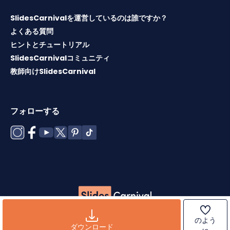
SlidesCarnivalを運営しているのは誰ですか？
よくある質問
ヒントとチュートリアル
SlidesCarnivalコミュニティ
教師向けSlidesCarnival
フォローする
Copyright © 2026 ·
利用規約
·
テンプレートライセンス
·
ク
のよう
ッキーポリシー
·
プライバシーポリシー
ダウンロード