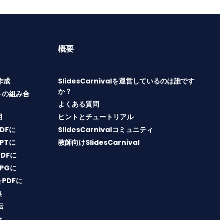
概要
T作成
SlidesCarnivalを運営しているのは誰です
か？
トの組み合
よくある質問
用
ヒントとチュートリアル
PDFに
SlidesCarnivalコミュニティ
PPTに
教師向けSlidesCarnival
PDFに
JPGに
をPDFに
集
転
合