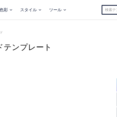
検
色彩
スタイル
ツール
索:
ド
ドテンプレート