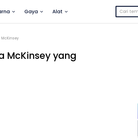
Cari
rna
Gaya
Alat
untuk:
a McKinsey
la McKinsey yang