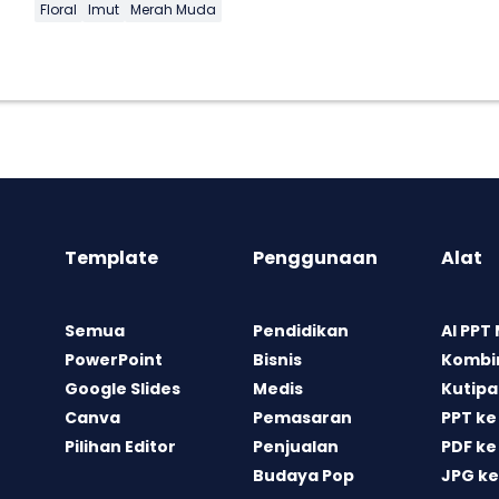
Floral
Imut
Merah Muda
Template
Penggunaan
Alat
Semua
Pendidikan
AI PPT
PowerPoint
Bisnis
Kombin
Google Slides
Medis
Kutipa
Canva
Pemasaran
PPT ke
Pilihan Editor
Penjualan
PDF ke
Budaya Pop
JPG ke