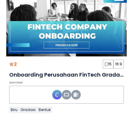
2
15
16:9
Onboarding Perusahaan FinTech Gradasi Modern dalam Slide
Download
Biru
Gradasi
Bentuk