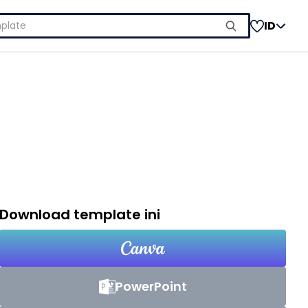
ID
Download template ini
PowerPoint