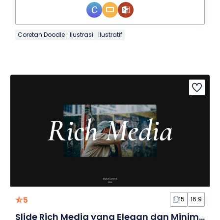
Coretan Doodle
Ilustrasi
Ilustratif
5
15
16:9
Slide Rich Media yang Elegan dan Minimalis