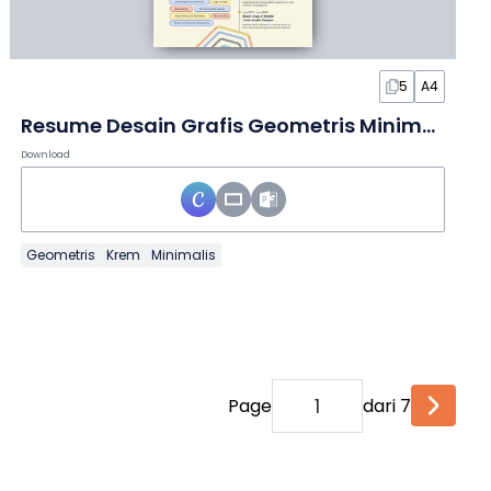
5
A4
Resume Desain Grafis Geometris Minimalis dalam Slide
Download
Geometris
Krem
Minimalis
Page
dari 7