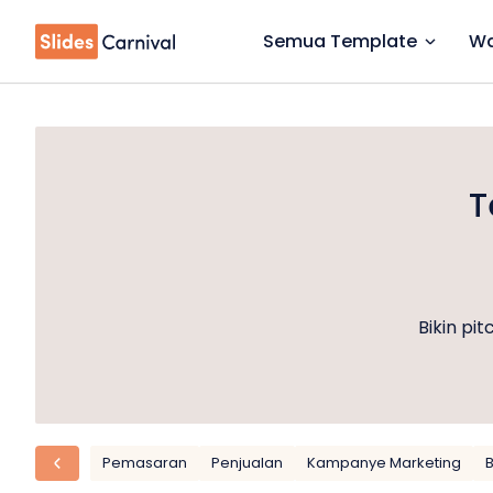
Semua Template
Wa
T
Bikin pi
Pemasaran
Penjualan
Kampanye Marketing
B