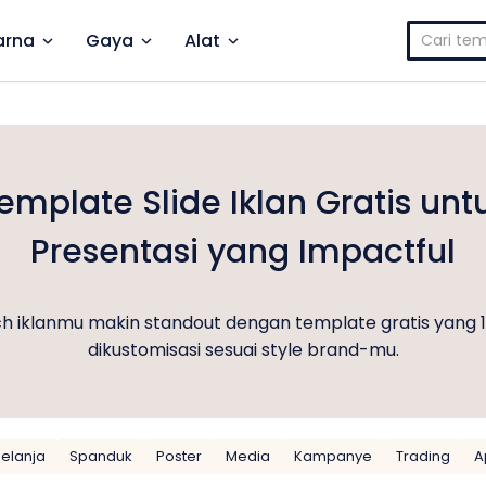
Cari
rna
Gaya
Alat
untuk:
emplate Slide Iklan Gratis unt
Presentasi yang Impactful
tch iklanmu makin standout dengan template gratis yang 
dikustomisasi sesuai style brand-mu.
elanja
Spanduk
Poster
Media
Kampanye
Trading
A