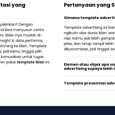
ntasi yang
Pertanyaan yang S
Gimana template advertisi
eyakinkan? Dengan
Template advertising ini b
rand bisa menyusun cerita
ngikutin vibe dunia iklan: w
i. Slide-nya mudah di-
rapi. Kamu jadi lebih gampa
insight & data performa,
jelas, dan tetap tampil lebih
itching ke klien. Template
dikustomisasi, jadi tinggal
 jadi kamu tinggal pilih
 komunikasi untuk tugas
eren pakai
template iklan
ini.
Elemen atau objek apa sa
advertising supaya lebih 
Template presentasi adver