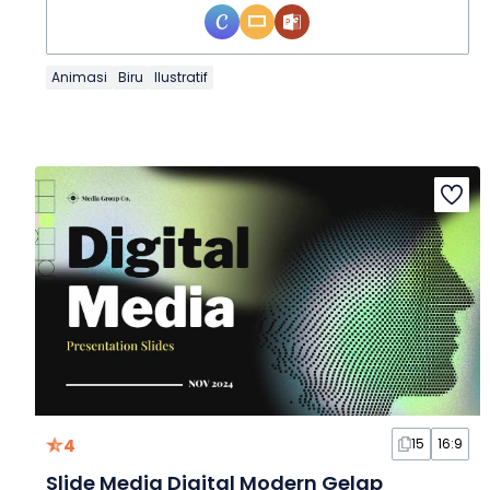
Animasi
Biru
Ilustratif
4
15
16:9
Slide Media Digital Modern Gelap