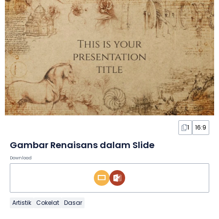
1
16:9
Gambar Renaisans dalam Slide
Download
Artistik
Cokelat
Dasar