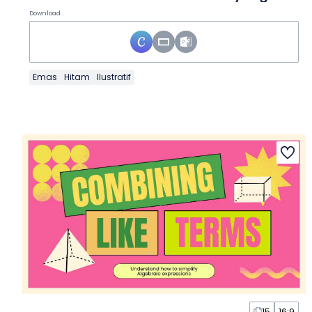
Download
Emas
Hitam
Ilustratif
15
16:9