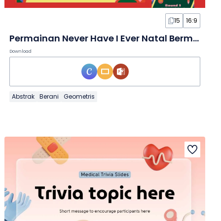
15
16:9
Permainan Never Have I Ever Natal Bermotif Geometris dalam Slide
Download
Abstrak
Berani
Geometris