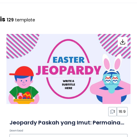
is
129
template
1
16:9
Jeopardy Paskah yang Imut: Permainan dalam Slide
Download