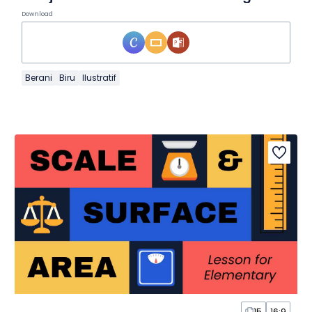
Download
Berani
Biru
Ilustratif
15
16:9