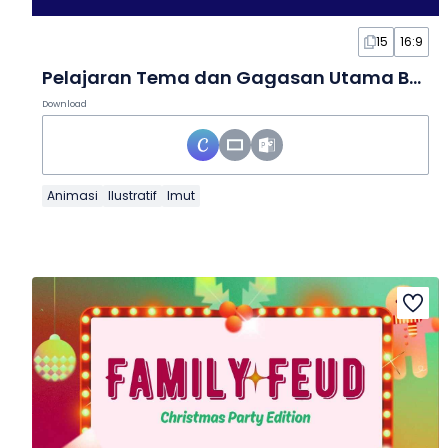
15
16:9
Pelajaran Tema dan Gagasan Utama Bergambar dalam Slide
Download
Animasi
Ilustratif
Imut