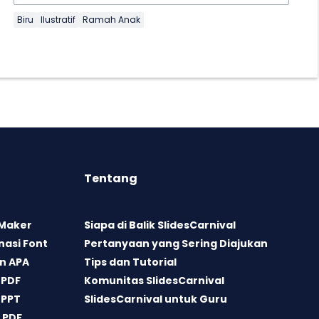
Biru
Ilustratif
Ramah Anak
Tentang
 Maker
Siapa di Balik SlidesCarnival
asi Font
Pertanyaan yang Sering Diajukan
n APA
Tips dan Tutorial
 PDF
Komunitas SlidesCarnival
 PPT
SlidesCarnival untuk Guru
 PDF