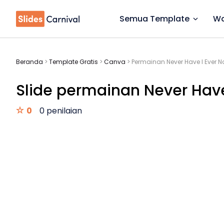
Semua Template
Wa
Beranda
>
Template Gratis
>
Canva
>
Permainan Never Have I Ever N
Slide permainan Never Have
0
0 penilaian