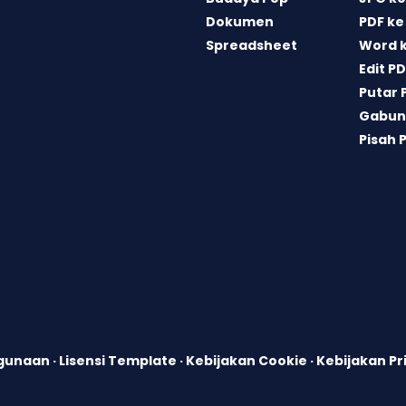
Dokumen
PDF ke
Spreadsheet
Word 
Edit P
Putar 
Gabun
Pisah 
ggunaan
·
Lisensi Template
·
Kebijakan Cookie
·
Kebijakan Pr