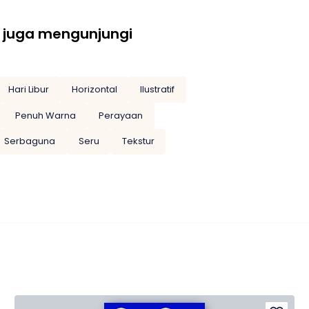
 juga mengunjungi
Hari Libur
Horizontal
Ilustratif
Penuh Warna
Perayaan
Serbaguna
Seru
Tekstur