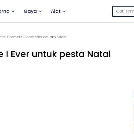
Cari
rna
Gaya
Alat
untuk:
atal Bermotif Geometris dalam Slide
 I Ever untuk pesta Natal