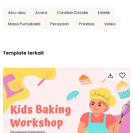
Abu-abu
Acara
Coretan Doodle
Estetik
Masa Purnabakti
Perayaan
Prestasi
Video
Template terkait