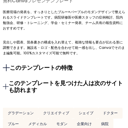
無料Canvaプレゼンテンプレート
医療現場の発表を、すっきりとしたブルー×パープルのモダンデザインで整えら
れるスライドテンプレートです。病院研修医や医療スタッフの症例検討、院内
勉強会、研修・トレーニング、学会・セミナー発表、チーム共有の報告資料に
おすすめです。
見出しや図表、箇条書きの構成を入れ替えて、複雑な情報も要点が伝わる形に
調整できます。施設名・ロゴ・配色を合わせて統一感を出し、Canvaでそのま
ま編集可能。100%カスタマイズ可能で無料です。
このテンプレートの特徴
このテンプレートを見つけた人は次のサイト
も訪れます
グラデーション
クリエイティブ
シェイプ
ドクター
ブルー
メディカル
モダン
企業向け
病院