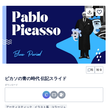
15
16:9
ピカソの青の時代 伝記スライド
ダウンロード
アーティスティック
イラスト風
コラージュ