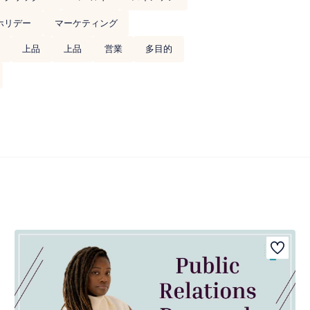
ホリデー
マーケティング
上品
上品
営業
多目的