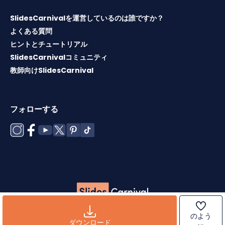
SlidesCarnivalを運営しているのは誰ですか？
よくある質問
ヒントとチュートリアル
SlidesCarnivalコミュニティ
教師向けSlidesCarnival
フォローする
Copyright © 2026 ·
利用規約
·
テンプレートライセンス
·
ク
のよう
ッキーポリシー
·
プライバシーポリシー
ダウンロード