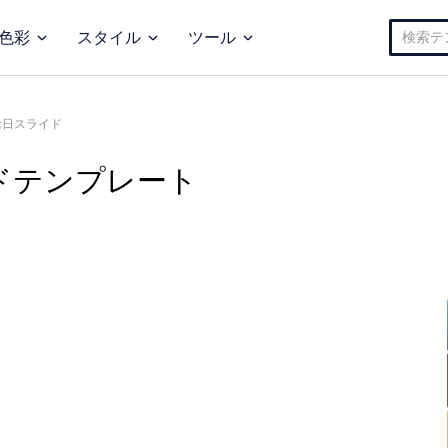
検
色彩
スタイル
ツール
索:
念日スライド
ドテンプレート