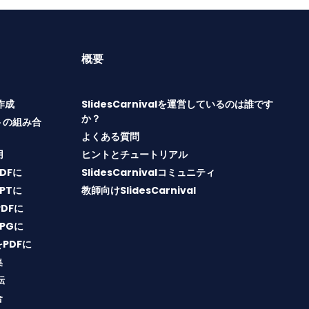
概要
T作成
SlidesCarnivalを運営しているのは誰です
か？
トの組み合
よくある質問
用
ヒントとチュートリアル
PDFに
SlidesCarnivalコミュニティ
PPTに
教師向けSlidesCarnival
PDFに
JPGに
をPDFに
集
転
合