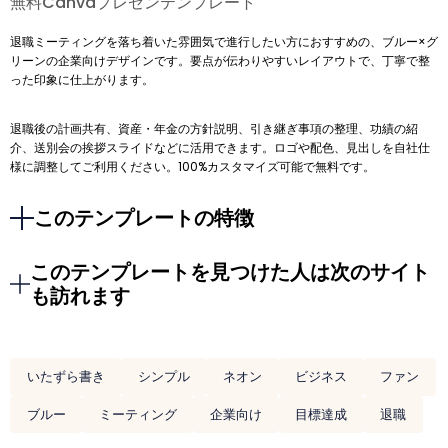
無料Canvaプレゼンテンプレート
退職ミーティングを落ち着いた雰囲気で進行したい方におすすめの、ブルー×グ
リーンの企業向けデザインです。要点が伝わりやすいレイアウトで、丁寧で整
った印象に仕上がります。
退職後の計画共有、資産・年金の方針説明、引き継ぎ事項の整理、功績の紹
介、送別会の挨拶スライドなどに活用できます。ロゴや配色、見出しを自社仕
様に調整してご利用ください。100%カスタマイズ可能で無料です。
このテンプレートの特徴
このテンプレートを見つけた人は次のサイト
も訪れます
いたずら書き
シンプル
ネオン
ビジネス
ファン
ブルー
ミーティング
企業向け
目標達成
退職