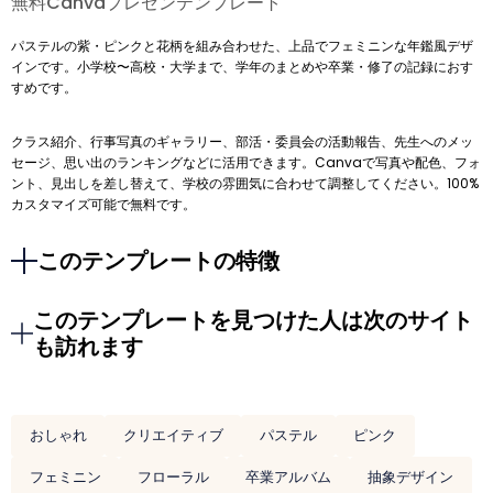
無料Canvaプレゼンテンプレート
パステルの紫・ピンクと花柄を組み合わせた、上品でフェミニンな年鑑風デザ
インです。小学校〜高校・大学まで、学年のまとめや卒業・修了の記録におす
すめです。
クラス紹介、行事写真のギャラリー、部活・委員会の活動報告、先生へのメッ
セージ、思い出のランキングなどに活用できます。Canvaで写真や配色、フォ
ント、見出しを差し替えて、学校の雰囲気に合わせて調整してください。100%
カスタマイズ可能で無料です。
このテンプレートの特徴
このテンプレートを見つけた人は次のサイト
も訪れます
おしゃれ
クリエイティブ
パステル
ピンク
フェミニン
フローラル
卒業アルバム
抽象デザイン