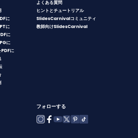
よくある質問
用
ヒントとチュートリアル
PDFに
SlidesCarnivalコミュニティ
PPTに
教師向けSlidesCarnival
PDFに
JPGに
をPDFに
集
転
合
割
フォローする