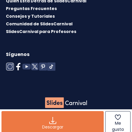
Quién Está Detrás de SlidesCarnival
Preguntas Frecuentes
Consejos y Tutoriales
Comunidad de SlidesCarnival
SlidesCarnival para Profesores
Síguenos
Copyright © 2026 ·
Término de uso
·
Licencia de
plantillas
·
Política de cookies
·
Política de
Me
privacidad
Descargar
gusta