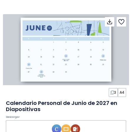
3
A4
Calendario Personal de Junio de 2027 en
Diapositivas
Descargar