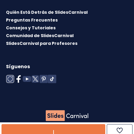
Quién Está Detrás de SlidesCarnival
Preguntas Frecuentes
Consejos y Tutoriales
Comunidad de SlidesCarnival
SlidesCarnival para Profesores
Síguenos
Copyright © 2026 ·
Término de uso
·
Licencia de
plantillas
·
Política de cookies
·
Política de