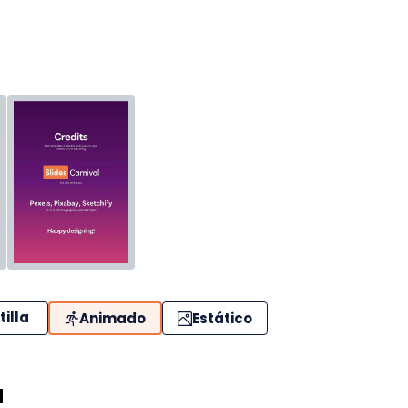
tilla
Animado
Estático
a