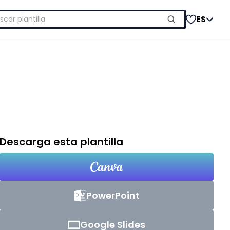
car:
ES
Descarga esta plantilla
PowerPoint
Google Slides