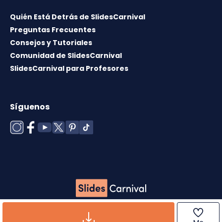
Quién Está Detrás de SlidesCarnival
Preguntas Frecuentes
Consejos y Tutoriales
Comunidad de SlidesCarnival
SlidesCarnival para Profesores
Síguenos
Copyright © 2026 ·
Término de uso
·
Licencia de
plantillas
·
Política de cookies
·
Política de