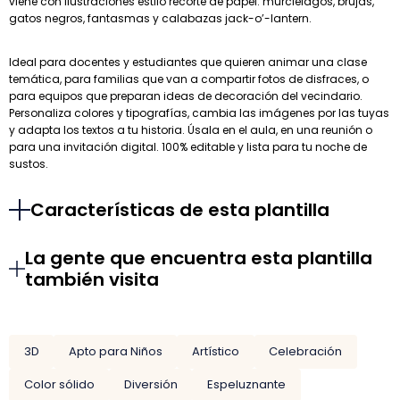
viene con ilustraciones estilo recorte de papel: murciélagos, brujas,
gatos negros, fantasmas y calabazas jack-o’-lantern.
Ideal para docentes y estudiantes que quieren animar una clase
temática, para familias que van a compartir fotos de disfraces, o
para equipos que preparan ideas de decoración del vecindario.
Personaliza colores y tipografías, cambia las imágenes por las tuyas
y adapta los textos a tu historia. Úsala en el aula, en una reunión o
para una invitación digital. 100% editable y lista para tu noche de
sustos.
Características de esta plantilla
La gente que encuentra esta plantilla
también visita
3D
Apto para Niños
Artístico
Celebración
Color sólido
Diversión
Espeluznante