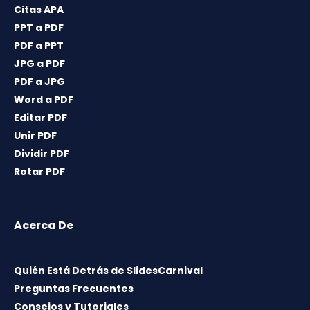
Citas APA
PPT a PDF
PDF a PPT
JPG a PDF
PDF a JPG
Word a PDF
Editar PDF
Unir PDF
Dividir PDF
Rotar PDF
Acerca De
Quién Está Detrás de SlidesCarnival
Preguntas Frecuentes
Consejos y Tutoriales