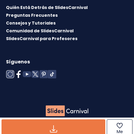
Quién Está Detrás de SlidesCarnival
Preguntas Frecuentes
Consejos y Tutoriales
Comunidad de SlidesCarnival
SlidesCarnival para Profesores
Síguenos
Copyright © 2026 ·
Término de uso
·
Licencia de
plantillas
·
Política de cookies
·
Política de
Me
privacidad