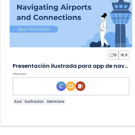
15
16:9
Presentación ilustrada para app de navegación en aeropuertos
Descargar
Azul
Ilustradas
Aeronave