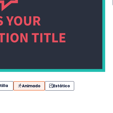
tilla
Animado
Estático