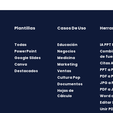
Plantillas
Casos De Uso
Herra
Todas
Educación
IA PPT
PowerPoint
Negocios
Combi
de fue
Google Slides
Medicina
Citas 
Canva
Marketing
PPT a 
Destacados
Ventas
PDF a 
Cultura Pop
JPG a 
Documentos
PDF a 
Hojas de
Cálculo
Word a
Editar
Unir P