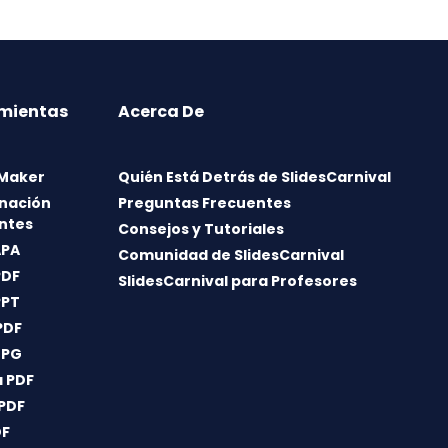
mientas
Acerca De
 Maker
Quién Está Detrás de SlidesCarnival
nación
Preguntas Frecuentes
ntes
Consejos y Tutoriales
APA
Comunidad de SlidesCarnival
PDF
SlidesCarnival para Profesores
PPT
PDF
JPG
 PDF
 PDF
DF