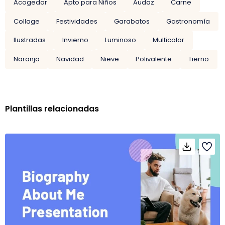
Acogedor
Apto para Niños
Audaz
Carne
Collage
Festividades
Garabatos
Gastronomía
Ilustradas
Invierno
Luminoso
Multicolor
Naranja
Navidad
Nieve
Polivalente
Tierno
Plantillas relacionadas