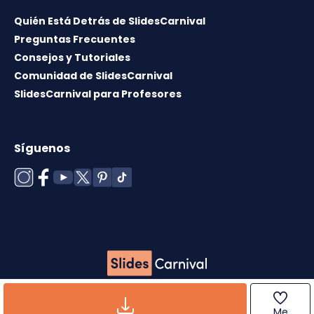
Quién Está Detrás de SlidesCarnival
Preguntas Frecuentes
Consejos y Tutoriales
Comunidad de SlidesCarnival
SlidesCarnival para Profesores
Síguenos
Copyright © 2026 ·
Término de uso
·
Licencia de
plantillas
·
Política de cookies
·
Política de
Me