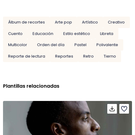
Álbum de recortes
Arte pop
Artístico
Creativo
Cuento
Educación
Estilo estético
Libreta
Multicolor
Orden del día
Pastel
Polivalente
Reporte de lectura
Reportes
Retro
Tierno
Plantillas relacionadas