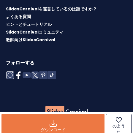
SlidesCarnivalを運営しているのは誰ですか？
よくある質問
ヒントとチュートリアル
SlidesCarnivalコミュニティ
教師向けSlidesCarnival
フォローする
Copyright © 2026 ·
利用規約
·
テンプレートライセンス
·
ク
のよう
ッキーポリシー
·
プライバシーポリシー
ダウンロード
に