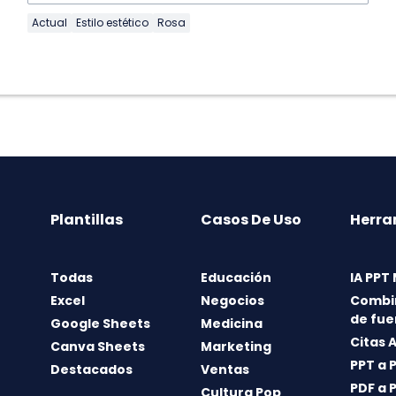
Actual
Estilo estético
Rosa
Plantillas
Casos De Uso
Herra
Todas
Educación
IA PPT
Excel
Negocios
Combi
de fue
Google Sheets
Medicina
Citas 
Canva Sheets
Marketing
PPT a 
Destacados
Ventas
PDF a 
Cultura Pop