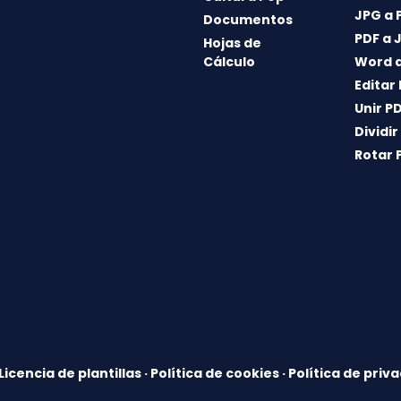
JPG a 
Documentos
PDF a 
Hojas de
Cálculo
Word a
Editar
Unir P
Dividir
Rotar 
Licencia de plantillas
·
Política de cookies
·
Política de priv