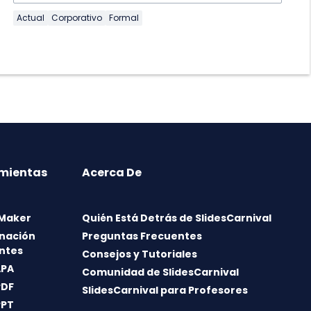
Actual
Corporativo
Formal
mientas
Acerca De
 Maker
Quién Está Detrás de SlidesCarnival
nación
Preguntas Frecuentes
ntes
Consejos y Tutoriales
APA
Comunidad de SlidesCarnival
PDF
SlidesCarnival para Profesores
PPT