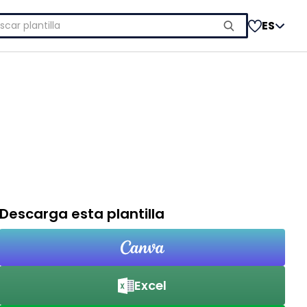
car:
ES
Descarga esta plantilla
Excel