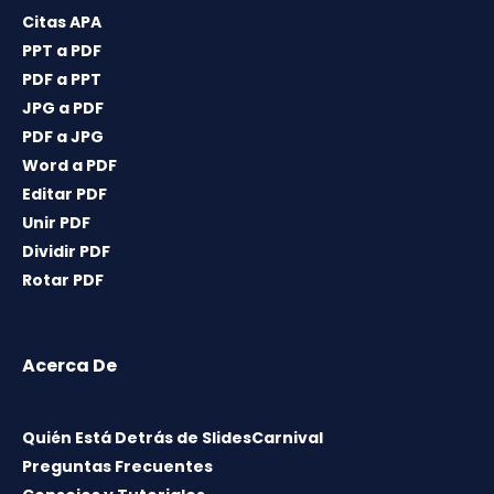
Citas APA
PPT a PDF
PDF a PPT
JPG a PDF
PDF a JPG
Word a PDF
Editar PDF
Unir PDF
Dividir PDF
Rotar PDF
Acerca De
Quién Está Detrás de SlidesCarnival
Preguntas Frecuentes