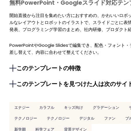
無料PowerPoint・Googleスライド対応テ
開始直後から注目を集めたい方におすすめの、かわいいロボ
ルなレイアウトとロボットのイラストで、スライドごとに表
発表、プログラミング学習のまとめ、社内研修、プロダクト
PowerPointやGoogle Slidesで編集でき、配色・
差し替えて、内容に合わせて整えてください。
このテンプレートの特徴
このテンプレートを見つけた人は次のサイ
エナジー
カラフル
キッズ向け
グラデーション
テクノロジー
テクノロジー
デジタル
ファン
ブ
新学期
科学フェア
背景デザイン