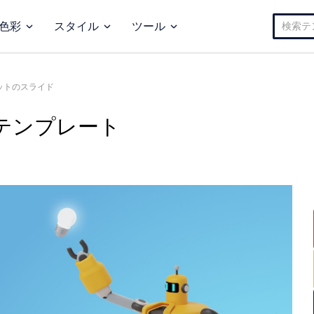
検
色彩
スタイル
ツール
索:
ットのスライド
テンプレート