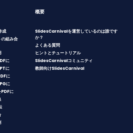
概要
T作成
SlidesCarnivalを運営しているのは誰です
か？
トの組み合
よくある質問
用
ヒントとチュートリアル
PDFに
SlidesCarnivalコミュニティ
PPTに
教師向けSlidesCarnival
PDFに
JPGに
をPDFに
集
転
合
割