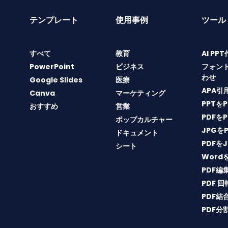
テンプレート
使用事例
ツール
すべて
教育
AI PP
PowerPoint
ビジネス
フォン
わせ
Google Slides
医療
APA引
Canva
マーケティング
PPTを
おすすめ
営業
PDFを
ポップカルチャー
JPGを
ドキュメント
PDFを
シート
Word
PDF編
PDF 回
PDF結
PDF分