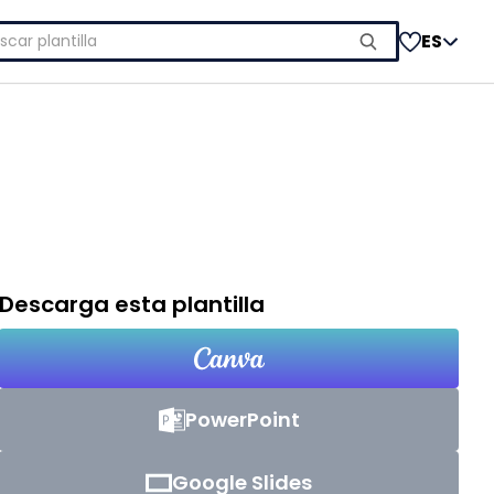
car:
ES
Descarga esta plantilla
PowerPoint
Google Slides