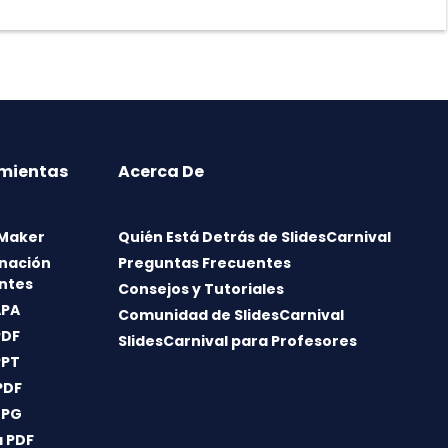
mientas
Acerca De
 Maker
Quién Está Detrás de SlidesCarnival
nación
Preguntas Frecuentes
ntes
Consejos y Tutoriales
APA
Comunidad de SlidesCarnival
PDF
SlidesCarnival para Profesores
PPT
PDF
JPG
 PDF