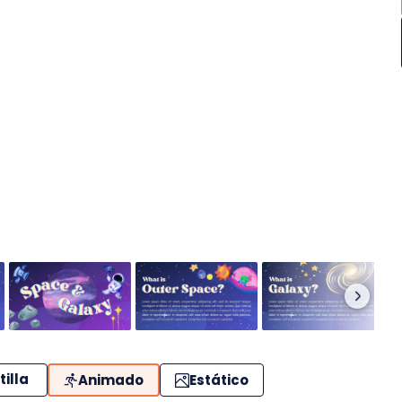
tilla
Animado
Estático