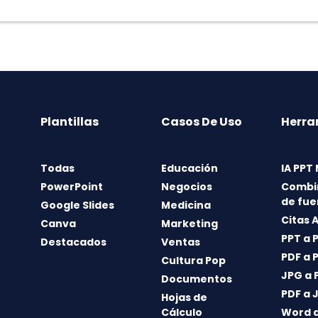
Plantillas
Casos De Uso
Herra
Todas
Educación
IA PPT
PowerPoint
Negocios
Combi
de fue
Google Slides
Medicina
Citas 
Canva
Marketing
PPT a 
Destacados
Ventas
PDF a 
Cultura Pop
JPG a 
Documentos
PDF a 
Hojas de
Cálculo
Word a