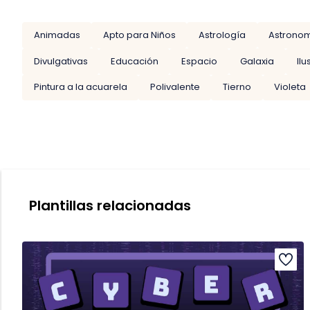
Animadas
Apto para Niños
Astrología
Astrono
Divulgativas
Educación
Espacio
Galaxia
Il
Pintura a la acuarela
Polivalente
Tierno
Violeta
Plantillas relacionadas